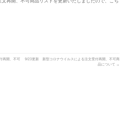
oDs」の注文再開、不可商品リストを更新いたしましたので、こち
受付再開、不可
9/23更新 新型コロナウイルスによる注文受付再開、不可商
品について
→