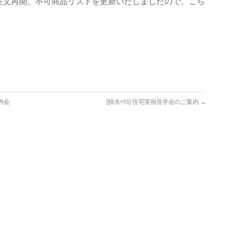
oDs」の注文再開、不可商品リストを更新いたしましたので、こち
内会
[積水ﾊｳｽ] 住宅実例見学会のご案内
→