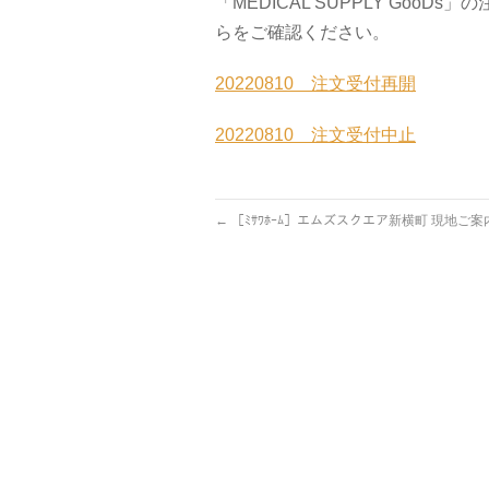
「MEDICAL SUPPLY Go
らをご確認ください。
20220810 注文受付再開
20220810 注文受付中止
←
［ﾐｻﾜﾎｰﾑ］エムズスクエア新横町 現地ご案